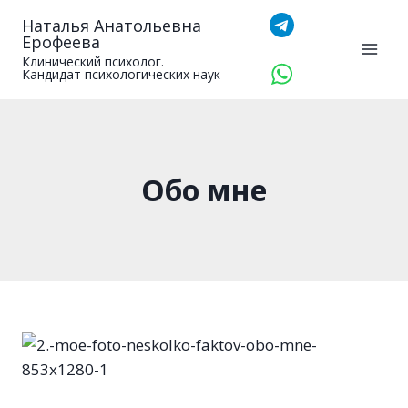
Перейти
Наталья Анатольевна
к
Ерофеева
содержимому
Клинический психолог.
Кандидат психологических наук
Обо мне