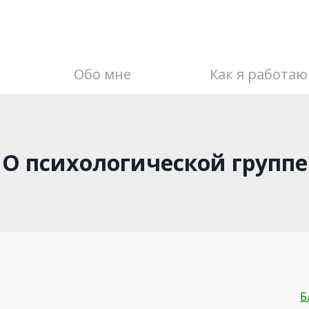
Обо мне
Как я работаю
О психологической группе
Б